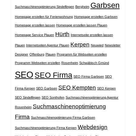
Garbsen
Suchmaschinenoptimierung Sindelfingen
Bergheim
Homepage erstellen für Ferienwohnung
Homepage erstellen Garbsen
Homepage erstellen lassen
Homepage erstellen lassen Plauen
Hürth
Homepage Service Plauen
Internetseite erstellen lassen
Kerpen
Plauen
Internetseiten Agentur Plauen
Neuwied
Newsletter
Designer
Offenburg
Plauen
Programm für Webseiten erstellen
Programm Webseiten erstellen
Rosenheim
Schwäbisch Gmünd
SEO
SEO Firma
SEO Firma Garbsen
SEO
SEO Kempten
Firma Kerpen
SEO Garbsen
SEO Kerpen
SEO Sindelfingen
SEO Sonthofen
Suchmaschinenoptimierung Agentur
Suchmaschinenoptimierung
Rosenheim
Firma
Suchmaschinenoptimierung Firma Garbsen
Webdesign
Suchmaschinenoptimierung Firma Kerpen