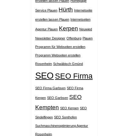
erstellen lassen Plauen
Homepage
Hürth
Service Plauen
Internetseite
erstellen lassen Plauen
Internetseiten
Kerpen
Agentur Plauen
Neuwied
Newsletter Designer
Offenburg
Plauen
Programm für Webseiten erstellen
Programm Webseiten erstellen
Rosenheim
Schwäbisch Gmünd
SEO
SEO Firma
SEO Firma Garbsen
SEO Firma
SEO
Kerpen
SEO Garbsen
Kempten
SEO Kerpen
SEO
Sindelfingen
SEO Sonthofen
Suchmaschinenoptimierung Agentur
Rosenheim