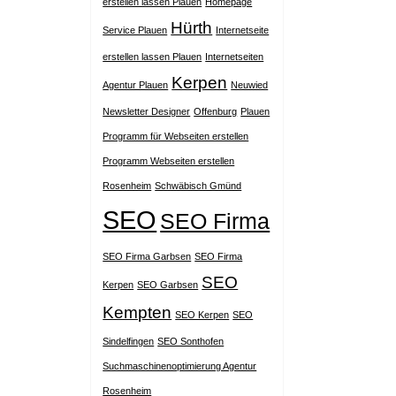
erstellen lassen Plauen
Homepage
Hürth
Service Plauen
Internetseite
erstellen lassen Plauen
Internetseiten
Kerpen
Agentur Plauen
Neuwied
Newsletter Designer
Offenburg
Plauen
Programm für Webseiten erstellen
Programm Webseiten erstellen
Rosenheim
Schwäbisch Gmünd
SEO
SEO Firma
SEO Firma Garbsen
SEO Firma
SEO
Kerpen
SEO Garbsen
Kempten
SEO Kerpen
SEO
Sindelfingen
SEO Sonthofen
Suchmaschinenoptimierung Agentur
Rosenheim