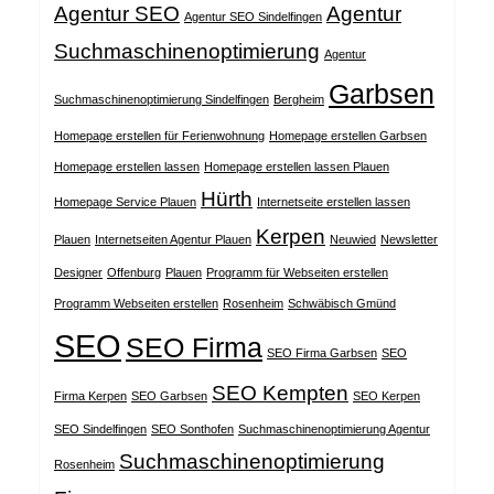
Agentur SEO
Agentur
Agentur SEO Sindelfingen
Suchmaschinenoptimierung
Agentur
Garbsen
Suchmaschinenoptimierung Sindelfingen
Bergheim
Homepage erstellen für Ferienwohnung
Homepage erstellen Garbsen
Homepage erstellen lassen
Homepage erstellen lassen Plauen
Hürth
Homepage Service Plauen
Internetseite erstellen lassen
Kerpen
Plauen
Internetseiten Agentur Plauen
Neuwied
Newsletter
Designer
Offenburg
Plauen
Programm für Webseiten erstellen
Programm Webseiten erstellen
Rosenheim
Schwäbisch Gmünd
SEO
SEO Firma
SEO Firma Garbsen
SEO
SEO Kempten
Firma Kerpen
SEO Garbsen
SEO Kerpen
SEO Sindelfingen
SEO Sonthofen
Suchmaschinenoptimierung Agentur
Suchmaschinenoptimierung
Rosenheim